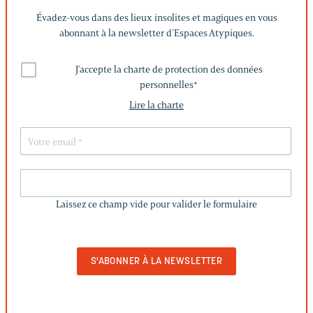
Évadez-vous dans des lieux insolites et magiques en vous
abonnant à la newsletter d’Espaces Atypiques.
J'accepte la charte de protection des données
personnelles
*
Lire la charte
LAISSEZ
CE
Laissez ce champ vide pour valider le formulaire
CHAMP
VIDE
POUR
VALIDER
LE
FORMULAIRE