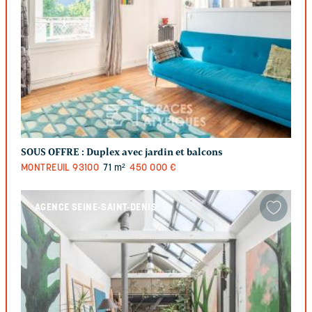
SOUS OFFRE :
Duplex avec jardin et balcons
MONTREUIL
93100
71 m²
450 000 €
AGENCE SEINE-SAINT-DENIS