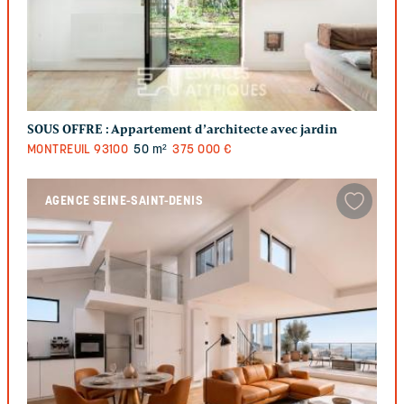
SOUS OFFRE :
Appartement d’architecte avec jardin
MONTREUIL
93100
50 m²
375 000 €
AGENCE SEINE-SAINT-DENIS