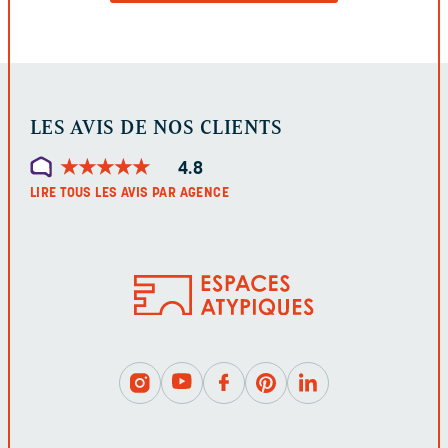
FORMULAIRE
LES AVIS DE NOS CLIENTS
★
★
★
★
★
★
★
★
★
★
4.8
LIRE TOUS LES AVIS PAR AGENCE