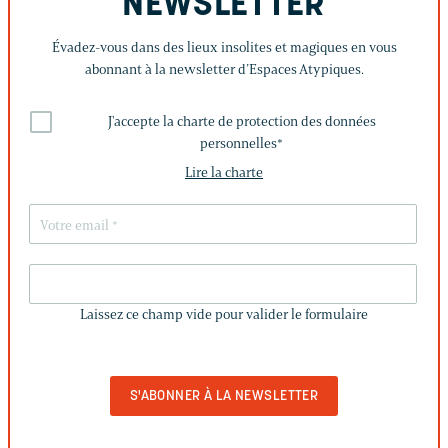
NEWSLETTER
Évadez-vous dans des lieux insolites et magiques en vous
abonnant à la newsletter d’Espaces Atypiques.
J'accepte la charte de protection des données
personnelles
*
Lire la charte
LAISSEZ
CE
Laissez ce champ vide pour valider le formulaire
CHAMP
VIDE
POUR
VALIDER
LE
FORMULAIRE