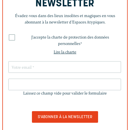
NEWSLETTER
Évadez-vous dans des lieux insolites et magiques en vous
abonnant à la newsletter d’Espaces Atypiques.
J'accepte la charte de protection des données
personnelles
*
Lire la charte
LAISSEZ
CE
Laissez ce champ vide pour valider le formulaire
CHAMP
VIDE
POUR
VALIDER
LE
FORMULAIRE