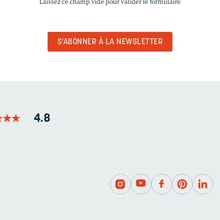
Laissez ce champ vide pour valider le formulaire
CHAMP
VIDE
POUR
VALIDER
LE
FORMULAIRE
★
★
★
★
★
★
4.8