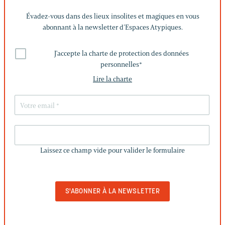
Évadez-vous dans des lieux insolites et magiques en vous
abonnant à la newsletter d’Espaces Atypiques.
J'accepte la charte de protection des données
personnelles
*
Lire la charte
LAISSEZ
CE
Laissez ce champ vide pour valider le formulaire
CHAMP
VIDE
POUR
VALIDER
LE
FORMULAIRE