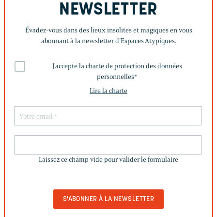
NEWSLETTER
Évadez-vous dans des lieux insolites et magiques en vous
abonnant à la newsletter d’Espaces Atypiques.
J'accepte la charte de protection des données
personnelles
*
Lire la charte
LAISSEZ
CE
Laissez ce champ vide pour valider le formulaire
CHAMP
VIDE
POUR
VALIDER
LE
FORMULAIRE