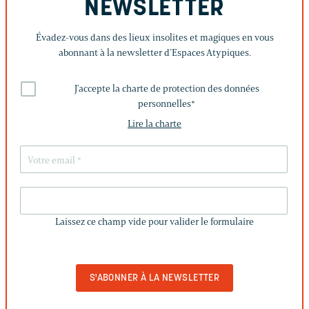
NEWSLETTER
Évadez-vous dans des lieux insolites et magiques en vous
abonnant à la newsletter d’Espaces Atypiques.
J'accepte la charte de protection des données
personnelles
*
Lire la charte
LAISSEZ
CE
Laissez ce champ vide pour valider le formulaire
CHAMP
VIDE
POUR
VALIDER
LE
FORMULAIRE