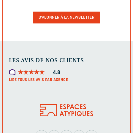
VIDE
POUR
VALIDER
LE
FORMULAIRE
LES AVIS DE NOS CLIENTS
★
★
★
★
★
★
★
★
★
★
4.8
LIRE TOUS LES AVIS PAR AGENCE