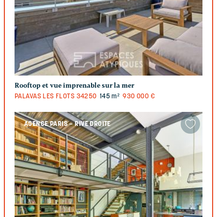
Rooftop et vue imprenable sur la mer
PALAVAS LES FLOTS
34250
145 m²
930 000 €
AGENCE PARIS – RIVE DROITE