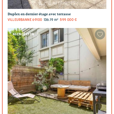
Duplex en dernier étage avec terrasse
VILLEURBANNE
69100
136.19 m²
599 000 €
AGENCE LYON