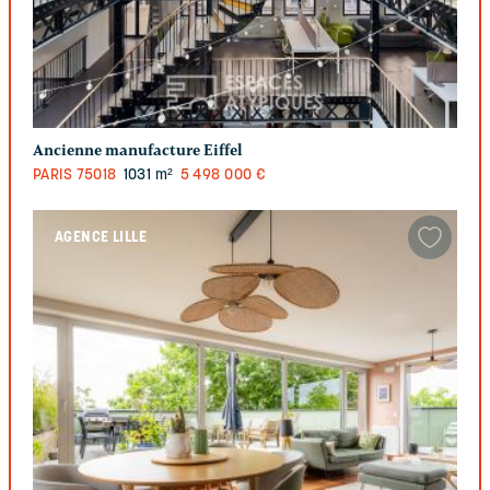
Ancienne manufacture Eiffel
PARIS
75018
1031 m²
5 498 000 €
AGENCE LILLE