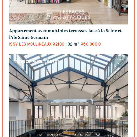
Appartement avec multiples terrasses face à la Seine et
l’île Saint-Germain
ISSY LES MOULINEAUX
92130
102 m²
950 000 €
AGENCE PARIS – OUEST