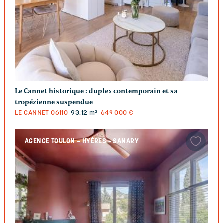
Le Cannet historique : duplex contemporain et sa
tropézienne suspendue
LE CANNET
06110
93.12 m²
649 000 €
AGENCE TOULON – HYÈRES – SANARY