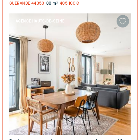
GUERANDE
44350
88 m²
405 100 €
AGENCE HAUTS-DE-SEINE