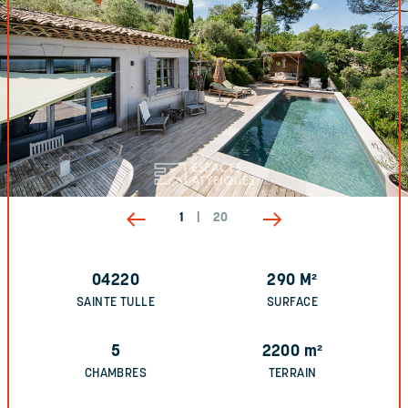
1
|
20
04220
290
M²
SAINTE TULLE
SURFACE
5
2200
m²
CHAMBRES
TERRAIN