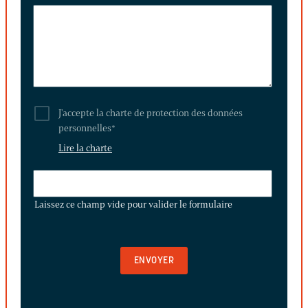
J'accepte la charte de protection des données
personnelles
*
Lire la charte
LAISSEZ
CE
Laissez ce champ vide pour valider le formulaire
CHAMP
VIDE
POUR
VALIDER
LE
FORMULAIRE