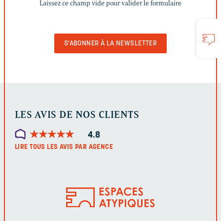
Laissez ce champ vide pour valider le formulaire
CHAMP
VIDE
POUR
VALIDER
LE
FORMULAIRE
LES AVIS DE NOS CLIENTS
★
★
★
★
★
★
★
★
★
★
4.8
LIRE TOUS LES AVIS PAR AGENCE