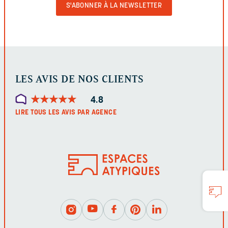
LE
FORMULAIRE
LES AVIS DE NOS CLIENTS
★
★
★
★
★
★
★
★
★
★
4.8
LIRE TOUS LES AVIS PAR AGENCE