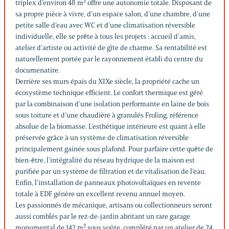
triplex d’environ 48 m² offre une autonomie totale. Disposant de
sa propre pièce à vivre, d’un espace salon, d’une chambre, d’une
petite salle d’eau avec WC et d’une climatisation réversible
individuelle, elle se prête à tous les projets : accueil d’amis,
atelier d’artiste ou activité de gîte de charme. Sa rentabilité est
naturellement portée par le rayonnement établi du centre du
documenatire.
Derrière ses murs épais du XIXe siècle, la propriété cache un
écosystème technique efficient. Le confort thermique est géré
par la combinaison d’une isolation performante en laine de bois
sous toiture et d’une chaudière à granulés Froling, référence
absolue de la biomasse. L’esthétique intérieure est quant à elle
préservée grâce à un système de climatisation réversible
principalement gainée sous plafond. Pour parfaire cette quête de
bien-être, l’intégralité du réseau hydrique de la maison est
purifiée par un système de filtration et de vitalisation de l’eau.
Enfin, l’installation de panneaux photovoltaïques en revente
totale à EDF génère un excellent revenu annuel moyen.
Les passionnés de mécanique, artisans ou collectionneurs seront
aussi comblés par le rez-de-jardin abritant un rare garage
monumental de 142 m² sous voûte, complété par un atelier de 24