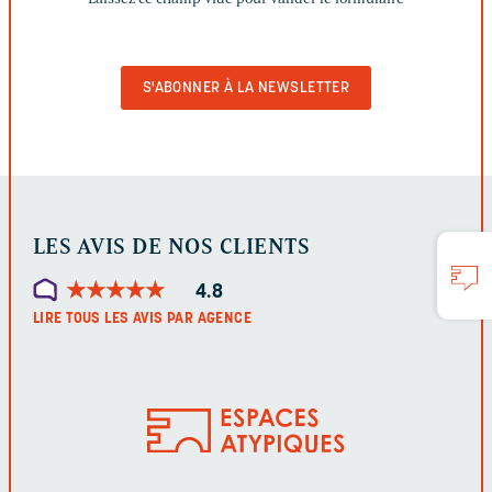
CHAMP
VIDE
POUR
VALIDER
LE
FORMULAIRE
LES AVIS DE NOS CLIENTS
★
★
★
★
★
★
★
★
★
★
4.8
LIRE TOUS LES AVIS PAR AGENCE