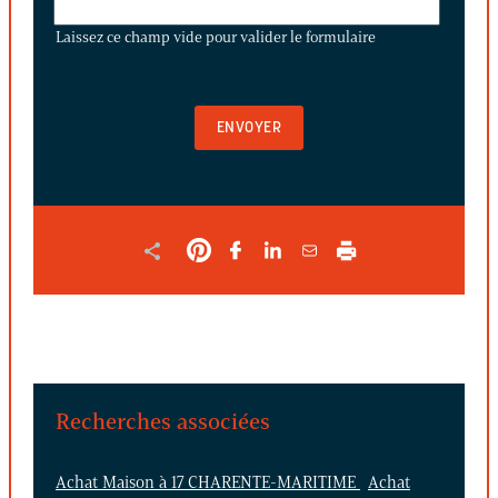
CE
Laissez ce champ vide pour valider le formulaire
CHAMP
VIDE
POUR
VALIDER
LE
FORMULAIRE
Recherches associées
Achat Maison à 17 CHARENTE-MARITIME
Achat