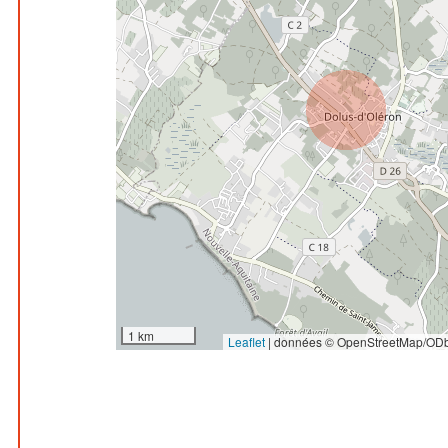
1 km
Leaflet
|
données © OpenStreetMap/ODb