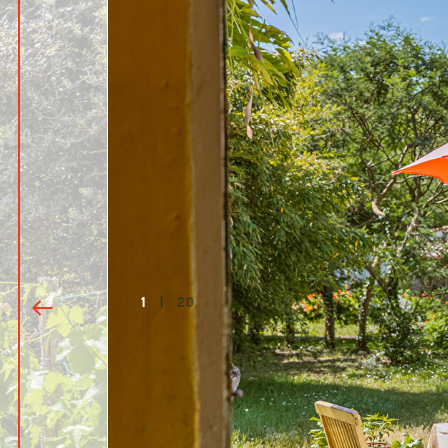
1
|
20