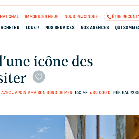
RNATIONAL
IMMOBILIER NEUF
NOUS REJOINDRE
ÊTRE RECONT
ACHETER
LOUER
NOS SERVICES
NOS AGENCES
QUI SOMME
d’une icône des
siter
 AVEC JARDIN
#MAISON BORD DE MER
160 M²
689 000 €
RÉF. EALR23