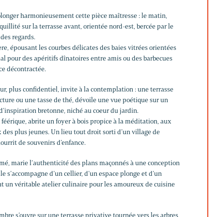
longer harmonieusement cette pièce maîtresse : le matin,
uillité sur la terrasse avant, orientée nord-est, bercée par le
 des regards.
ière, épousant les courbes délicates des baies vitrées orientées
éal pour des apéritifs dînatoires entre amis ou des barbecues
ce décontractée.
r, plus confidentiel, invite à la contemplation : une terrasse
lecture ou une tasse de thé, dévoile une vue poétique sur un
’inspiration bretonne, niché au coeur du jardin.
féérique, abrite un foyer à bois propice à la méditation, aux
des plus jeunes. Un lieu tout droit sorti d’un village de
nourrit de souvenirs d’enfance.
irmé, marie l’authenticité des plans maçonnés à une conception
le s’accompagne d’un cellier, d’un espace plonge et d’un
t un véritable atelier culinaire pour les amoureux de cuisine
bre s’ouvre sur une terrasse privative tournée vers les arbres