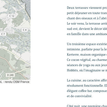
Deux terrasses viennent pro
petit déjeuner en toute tranq
chant des oiseaux et à l’abri
Le soir venu, la terrasse arr
sud-est, devient le décor id
en famille dans une ambian
Un troisième espace extérieu
intimiste, parfaite pour la 
Kerterre, maison organique d
Ce cocon végétal, au charme 
séances de yoga ou aux jeux 
Hobbits, où l’imaginaire se 
La cuisine, au caractère aff
L - rendu OSM France
résolument fonctionnelle. El
élégant coffee bar, composan
et de convivialité.
Côté nuit, une première cham