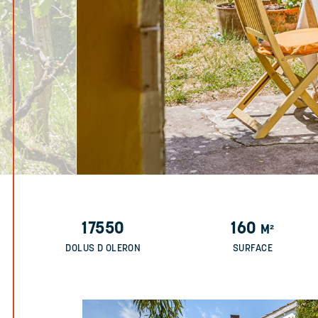
17550
160
M²
DOLUS D OLERON
SURFACE