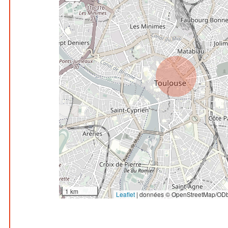
1 km
Leaflet
|
données © OpenStreetMap/ODb