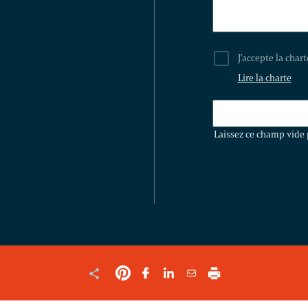
J'accepte la char
Lire la charte
LAISSEZ
CE
Laissez ce champ vide 
CHAMP
VIDE
POUR
VALIDER
LE
FORMULAIRE