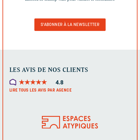
CHAMP
VIDE
POUR
VALIDER
LE
FORMULAIRE
LES AVIS DE NOS CLIENTS
★
★
★
★
★
★
★
★
★
★
4.8
LIRE TOUS LES AVIS PAR AGENCE