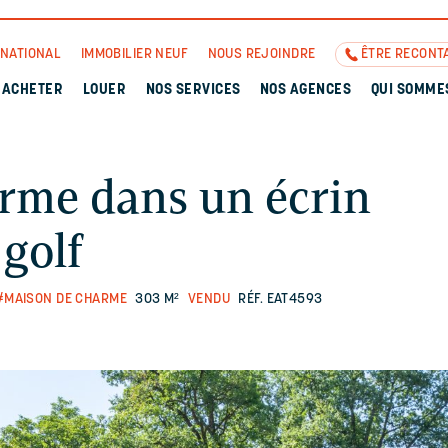
RNATIONAL
IMMOBILIER NEUF
NOUS REJOINDRE
ÊTRE RECONT
ACHETER
LOUER
NOS SERVICES
NOS AGENCES
QUI SOMME
arme dans un écrin
 golf
#MAISON DE CHARME
303 M²
VENDU
RÉF. EAT4593