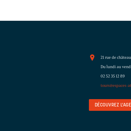
21 rue de châtea
Du lundi au vendr
02 52 35 12 89
tours@espaces-a
DÉCOUVREZ L'AG