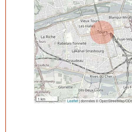
1 km
Leaflet
|
données © OpenStreetMap/ODb