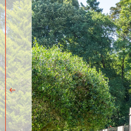
1
|
5