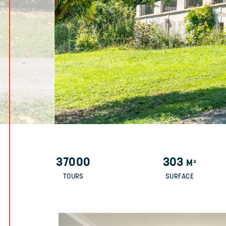
37000
303
M²
TOURS
SURFACE