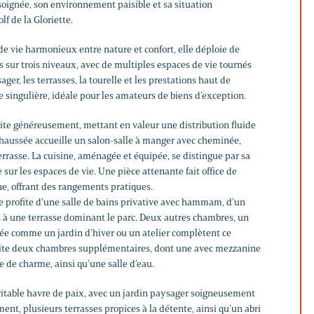
soignée, son environnement paisible et sa situation
lf de la Gloriette.
de vie harmonieux entre nature et confort, elle déploie de
 sur trois niveaux, avec de multiples espaces de vie tournés
ager, les terrasses, la tourelle et les prestations haut de
ingulière, idéale pour les amateurs de biens d’exception.
nvite généreusement, mettant en valeur une distribution fluide
-chaussée accueille un salon-salle à manger avec cheminée,
errasse. La cuisine, aménagée et équipée, se distingue par sa
 sur les espaces de vie. Une pièce attenante fait office de
ne, offrant des rangements pratiques.
le profite d’une salle de bains privative avec hammam, d’un
ct à une terrasse dominant le parc. Deux autres chambres, un
ée comme un jardin d’hiver ou un atelier complètent ce
brite deux chambres supplémentaires, dont une avec mezzanine
 de charme, ainsi qu’une salle d’eau.
éritable havre de paix, avec un jardin paysager soigneusement
ent, plusieurs terrasses propices à la détente, ainsi qu’un abri