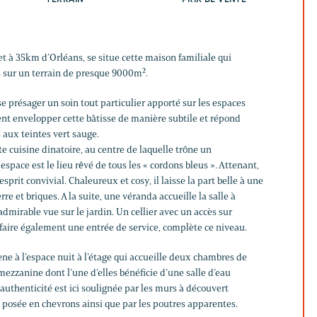
t à 35km d’Orléans, se situe cette maison familiale qui
 sur un terrain de presque 9000m².
se présager un soin tout particulier apporté sur les espaces
ent envelopper cette bâtisse de manière subtile et répond
 aux teintes vert sauge.
ste cuisine dinatoire, au centre de laquelle trône un
espace est le lieu rêvé de tous les « cordons bleus ». Attenant,
esprit convivial. Chaleureux et cosy, il laisse la part belle à une
e et briques. A la suite, une véranda accueille la salle à
dmirable vue sur le jardin. Un cellier avec un accès sur
 faire également une entrée de service, complète ce niveau.
mène à l’espace nuit à l’étage qui accueille deux chambres de
 mezzanine dont l’une d’elles bénéficie d’une salle d’eau
’authenticité est ici soulignée par les murs à découvert
e posée en chevrons ainsi que par les poutres apparentes.