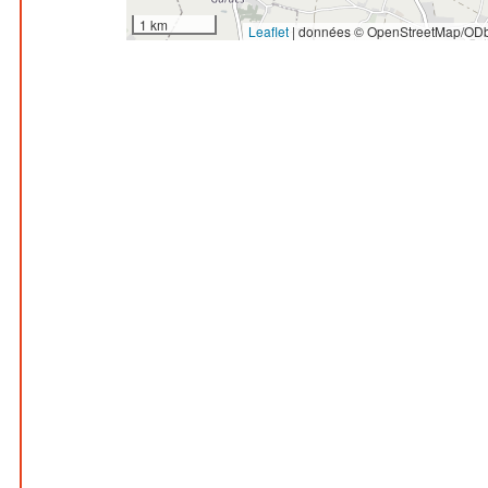
1 km
Leaflet
|
données © OpenStreetMap/ODb