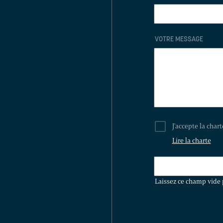
VOTRE MESSAGE
J'accepte la char
Lire la charte
LAISSEZ
CE
Laissez ce champ vide 
CHAMP
VIDE
POUR
VALIDER