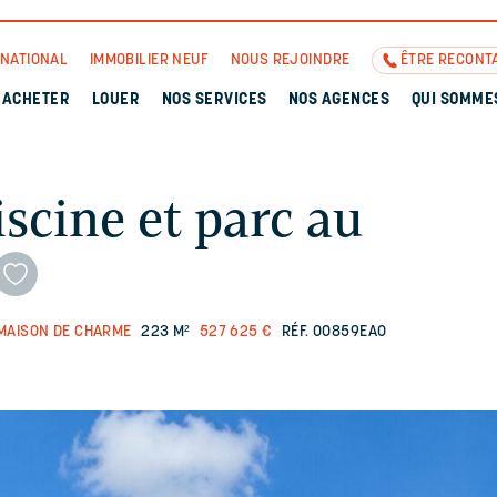
RNATIONAL
IMMOBILIER NEUF
NOUS REJOINDRE
ÊTRE RECONT
ACHETER
LOUER
NOS SERVICES
NOS AGENCES
QUI SOMME
iscine et parc au
MAISON DE CHARME
223 M²
527 625 €
RÉF. 00859EAO