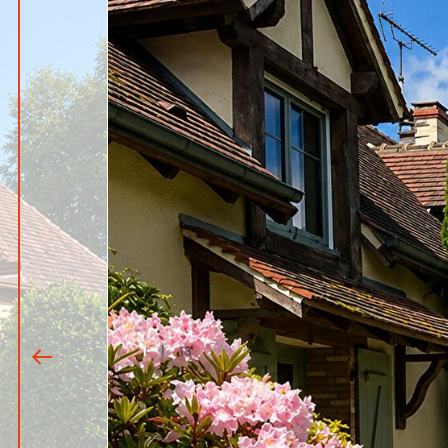
1
|
13