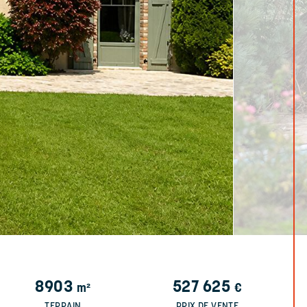
8903
527 625
m²
€
TERRAIN
PRIX DE VENTE