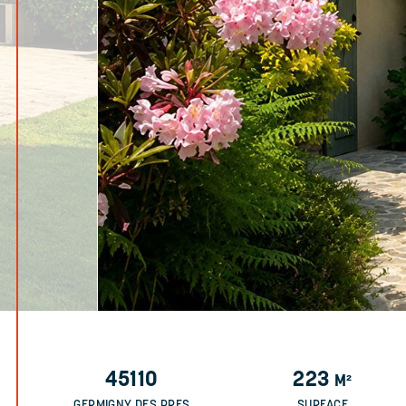
45110
223
M²
GERMIGNY DES PRES
SURFACE