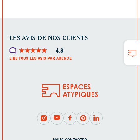
FORMULAIRE
LES AVIS DE NOS CLIENTS
★
★
★
★
★
★
★
★
★
★
4.8
LIRE TOUS LES AVIS PAR AGENCE