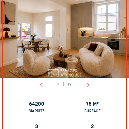
1
|
19
64200
75
M²
BIARRITZ
SURFACE
3
2