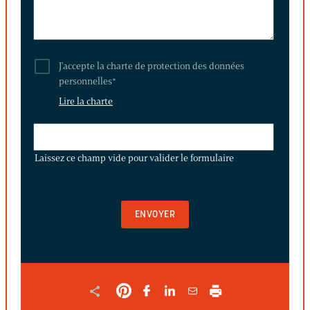
J'accepte la charte de protection des données
personnelles
*
Lire la charte
LAISSEZ
CE
Laissez ce champ vide pour valider le formulaire
CHAMP
VIDE
POUR
VALIDER
LE
FORMULAIRE