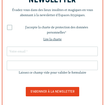
NEWSLETTER
Évadez-vous dans des lieux insolites et magiques en vous
abonnant à la newsletter d’Espaces Atypiques.
J'accepte la charte de protection des données
personnelles
*
Lire la charte
LAISSEZ
CE
Laissez ce champ vide pour valider le formulaire
CHAMP
VIDE
POUR
VALIDER
LE
FORMULAIRE