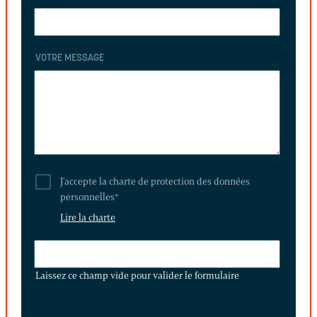
VOTRE MESSAGE
J'accepte la charte de protection des données
personnelles
*
Lire la charte
LAISSEZ
CE
Laissez ce champ vide pour valider le formulaire
CHAMP
VIDE
POUR