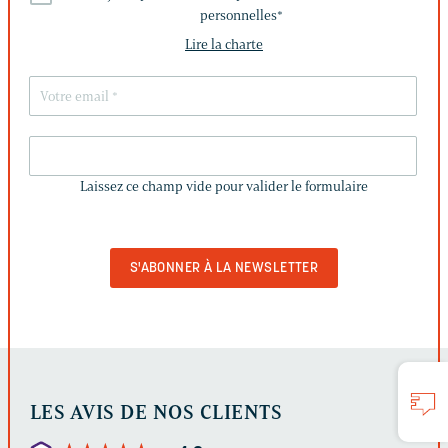
personnelles
*
Lire la charte
LAISSEZ
CE
Laissez ce champ vide pour valider le formulaire
CHAMP
VIDE
POUR
VALIDER
LE
FORMULAIRE
LES AVIS DE NOS CLIENTS