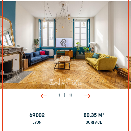
1
|
11
69002
80.35
M²
LYON
SURFACE