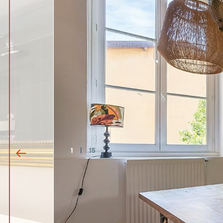
1
|
15