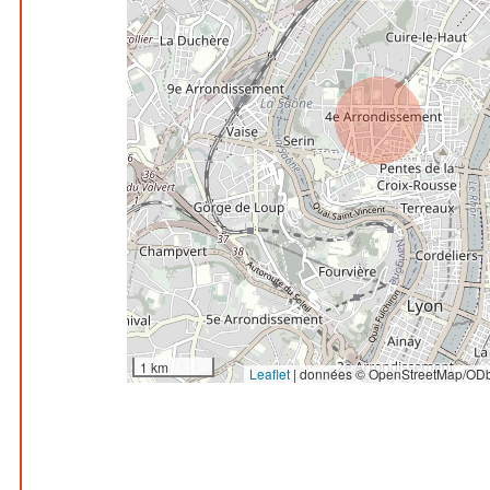
1 km
Leaflet
|
données © OpenStreetMap/ODb