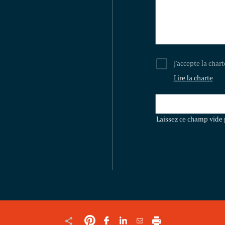
J'accepte la char
Lire la charte
LAISSEZ
CE
Laissez ce champ vide 
CHAMP
VIDE
POUR
VALIDER
LE
FORMULAIRE