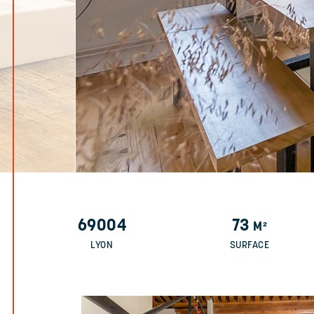
69004
73
M²
LYON
SURFACE