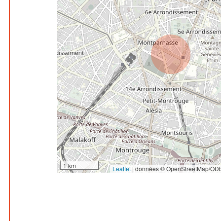
1 km
Leaflet
|
données © OpenStreetMap/ODb