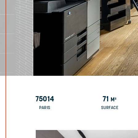
75014
71
M²
PARIS
SURFACE