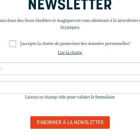
NEWSLETTER
us dans des lieux insolites et magiques en vous abonnant à la newsletter
Atypiques.
J'accepte la charte de protection des données personnelles
*
Lire la charte
LAISSEZ
CE
Laissez ce champ vide pour valider le formulaire
CHAMP
VIDE
POUR
VALIDER
LE
FORMULAIRE