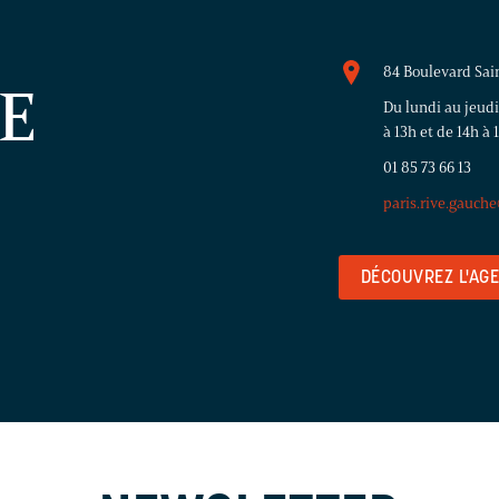
84 Boulevard Sai
VE
Du lundi au jeudi
à 13h et de 14h à 
01 85 73 66 13
paris.rive.gauch
DÉCOUVREZ L'AG