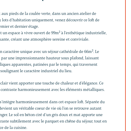
 aux pieds de la coulée verte, dans un ancien atelier de
x lots d’habitation uniquement, venez découvrir ce loft de
emier et dernier étage.
st un espace à vivre ouvert de 99m² à l’esthétique industrielle,
sante, créant une atmosphère sereine et conviviale.
 son caractère unique avec un séjour cathédrale de 66m². Le
ut par une impressionnante hauteur sous plafond, laissant
liques apparentes, patinées par le temps, qui traversent
 soulignant le caractère industriel du lieu.
clair vient apporter une touche de chaleur et d’élégance. Ce
s contraste harmonieusement avec les éléments métalliques.
 s’intègre harmonieusement dans cet espace loft. Séparée du
 devient un véritable coeur de vie où l’on se retrouve autant
ger. Le sol en béton ciré d’un gris doux et mat apporte une
raste subtilement avec le parquet en chêne du séjour, tout en
ce de la cuisine.