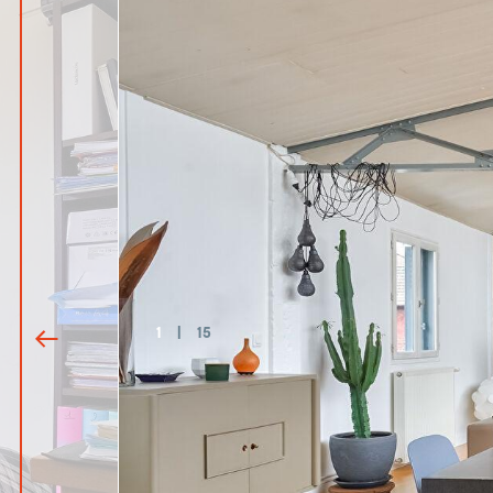
1
|
15