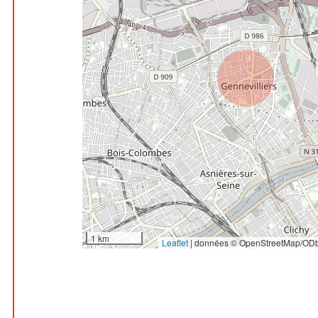
1 km
Leaflet
|
données © OpenStreetMap/ODb