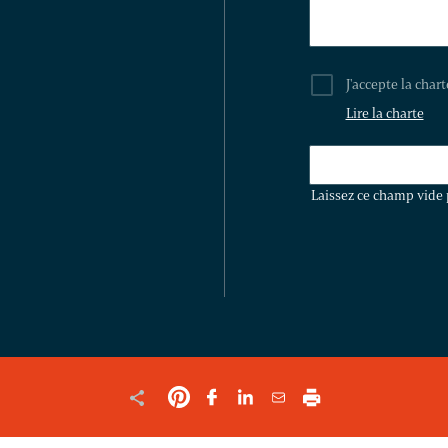
J'accepte la char
Lire la charte
LAISSEZ
CE
Laissez ce champ vide 
CHAMP
VIDE
POUR
VALIDER
LE
FORMULAIRE