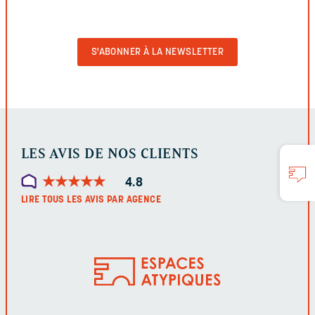
VIDE
POUR
VALIDER
LE
FORMULAIRE
LES AVIS DE NOS CLIENTS
★
★
★
★
★
★
★
★
★
★
4.8
LIRE TOUS LES AVIS PAR AGENCE