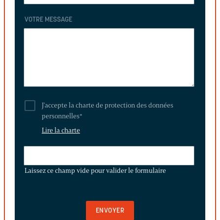
VOTRE MESSAGE
J'accepte la charte de protection des données
personnelles
*
Lire la charte
LAISSEZ
CE
Laissez ce champ vide pour valider le formulaire
CHAMP
VIDE
POUR
VALIDER
LE