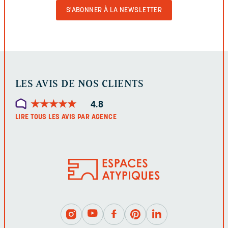
VALIDER
LE
FORMULAIRE
LES AVIS DE NOS CLIENTS
★
★
★
★
★
★
★
★
★
★
4.8
LIRE TOUS LES AVIS PAR AGENCE