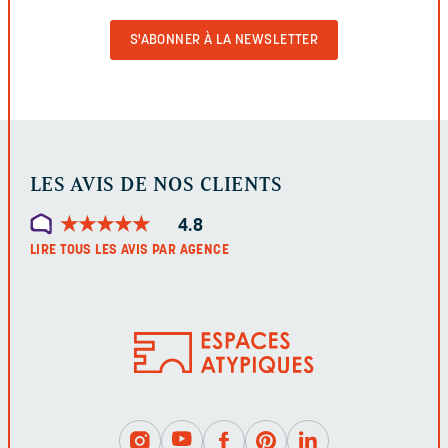
POUR
VALIDER
LE
FORMULAIRE
LES AVIS DE NOS CLIENTS
★
★
★
★
★
★
★
★
★
★
4.8
LIRE TOUS LES AVIS PAR AGENCE