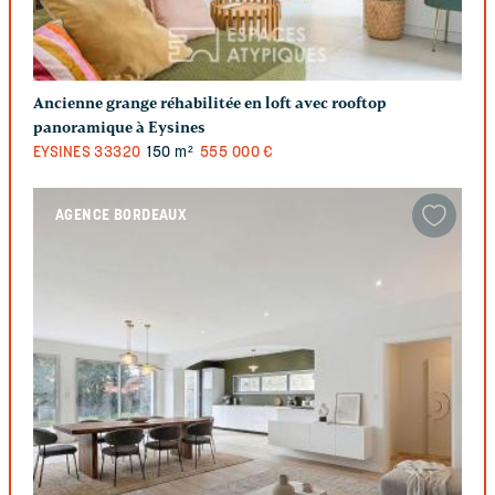
Ancienne grange réhabilitée en loft avec rooftop
panoramique à Eysines
EYSINES
33320
150 m²
555 000 €
AGENCE BORDEAUX