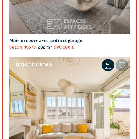
Maison neuve avec jardin et garage
CREON
33670
202 m²
590 000 €
AGENCE BORDEAUX