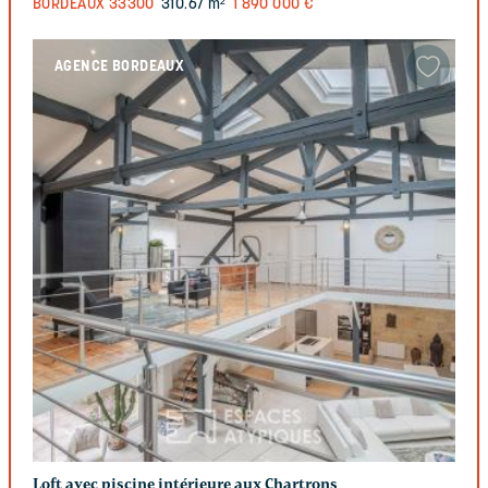
BORDEAUX
33300
310.67 m²
1 890 000 €
AGENCE BORDEAUX
Loft avec piscine intérieure aux Chartrons