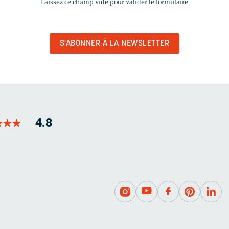
Laissez ce champ vide pour valider le formulaire
CHAMP
VIDE
POUR
VALIDER
LE
FORMULAIRE
★
★
★
★
★
★
4.8