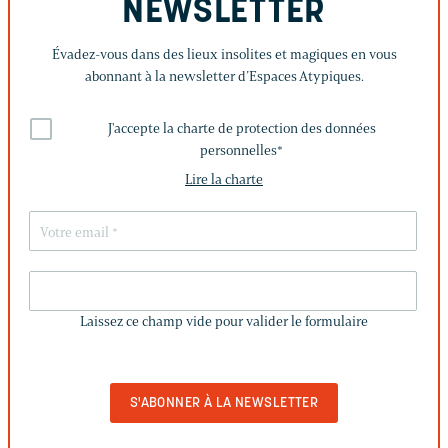
NEWSLETTER
Évadez-vous dans des lieux insolites et magiques en vous
abonnant à la newsletter d’Espaces Atypiques.
J'accepte la charte de protection des données
personnelles
*
Lire la charte
LAISSEZ
CE
Laissez ce champ vide pour valider le formulaire
CHAMP
VIDE
POUR
VALIDER
LE
FORMULAIRE