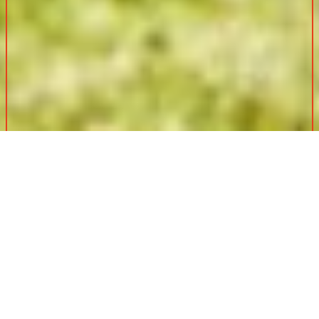
Deuxième destination touristique favorite des Français, la
Charente-Maritime est un département où il fait bon
vivre
. Idéale pour un investissement locatif, pour une résidence
principale ou secondaire, la Charente-Maritime est très sollicitée
par les investisseurs puisqu’elle rassemble tous les ingrédients
pour un
investissement immobilier réussi
! Marlène
Chabirand, directrice d’agence, vous en dit davantage sur cette
région.
Comment se comporte le marché