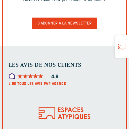
CHAMP
VIDE
POUR
VALIDER
LE
FORMULAIRE
LES AVIS DE NOS CLIENTS
★
★
★
★
★
★
★
★
★
★
4.8
LIRE TOUS LES AVIS PAR AGENCE