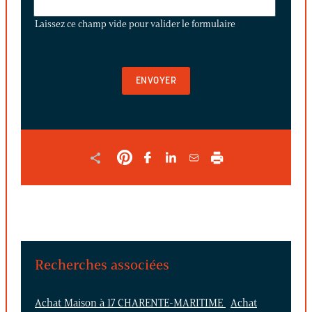
CE
Laissez ce champ vide pour valider le formulaire
CHAMP
VIDE
POUR
VALIDER
LE
FORMULAIRE
Recherches associées
Achat Maison à 17 CHARENTE-MARITIME
Achat