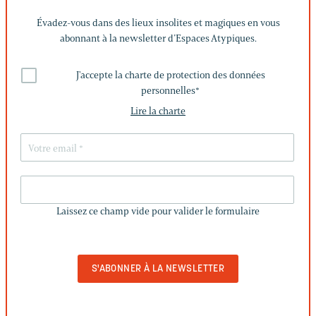
Évadez-vous dans des lieux insolites et magiques en vous
abonnant à la newsletter d’Espaces Atypiques.
J'accepte la charte de protection des données
personnelles
*
Lire la charte
LAISSEZ
CE
Laissez ce champ vide pour valider le formulaire
CHAMP
VIDE
POUR
VALIDER
LE
FORMULAIRE