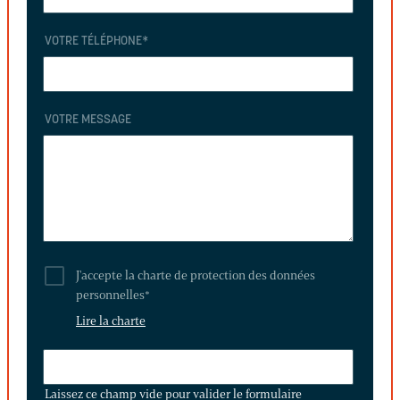
VOTRE TÉLÉPHONE
*
VOTRE MESSAGE
J'accepte la charte de protection des données
personnelles
*
Lire la charte
LAISSEZ
CE
Laissez ce champ vide pour valider le formulaire
CHAMP