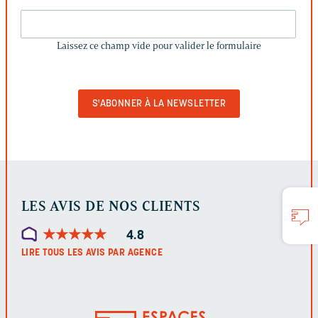
LAISSEZ
CE
Laissez ce champ vide pour valider le formulaire
CHAMP
VIDE
POUR
VALIDER
LE
FORMULAIRE
LES AVIS DE NOS CLIENTS
★
★
★
★
★
★
★
★
★
★
4.8
LIRE TOUS LES AVIS PAR AGENCE