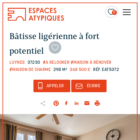
0
Bâtisse ligérienne à fort
potentiel
LUYNES
37230
#A RELOOKER
#MAISON À RÉNOVER
#MAISON DE CHARME
298 M²
368 500 €
RÉF. EAT5372
APPELER
ÉCRIRE