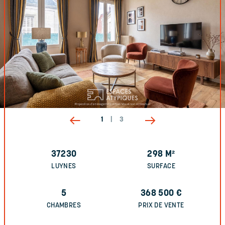
1
|
3
37230
298
M²
LUYNES
SURFACE
5
368 500
€
CHAMBRES
PRIX DE VENTE