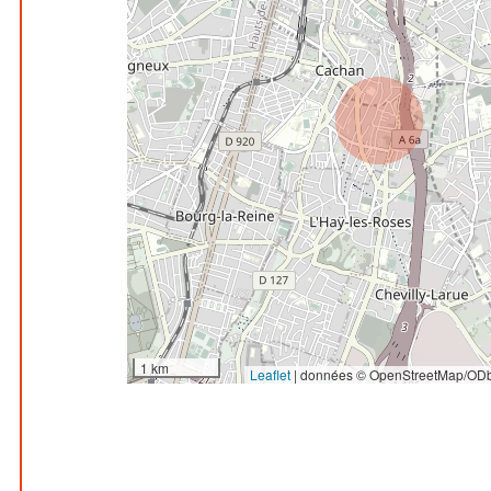
1 km
Leaflet
|
données © OpenStreetMap/ODb