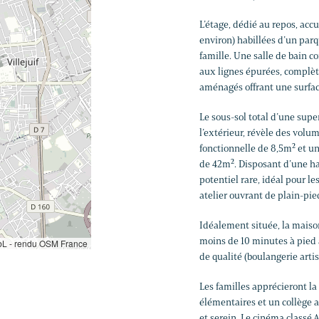
L’étage, dédié au repos, acc
environ) habillées d’un parq
famille. Une salle de bain 
aux lignes épurées, complèt
aménagés offrant une surfac
Le sous-sol total d’une supe
l’extérieur, révèle des vol
fonctionnelle de 8,5m² et un
de 42m². Disposant d’une ha
potentiel rare, idéal pour l
atelier ouvrant de plain-pied
Idéalement située, la maison
moins de 10 minutes à pied
L - rendu OSM France
de qualité (boulangerie arti
Les familles apprécieront la 
élémentaires et un collège a
et serein. Le cinéma classé 