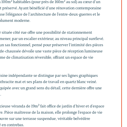
 100m² habitables (pour près de 160m² au sol) au cœur d’un
 préservé. Ayant bénéficié d’une rénovation contemporaine
esse l’élégance de l’architecture de l’entre-deux-guerres et le
ésolument moderne.
ur située côté rue offre une possibilité de stationnement
mener, par un escalier extérieur, au niveau principal surélevé.
’un sas fonctionnel, pensé pour préserver l’intimité des pièces
ez-de-chaussée dévoile une vaste pièce de réception lumineuse
e de climatisation réversible, offrant un espace de vie
isine indépendante se distingue par ses lignes graphiques
thracite mat et ses plans de travail en quartz blanc veiné.
ipée avec un grand sens du détail, cette dernière offre une
.
ieuse véranda de 19m² fait office de jardin d’hiver et d’espace
. Pièce maîtresse de la maison, elle prolonge l’espace de vie
’ouvre sur une terrasse suspendue, véritable belvédère
é en contrebas.