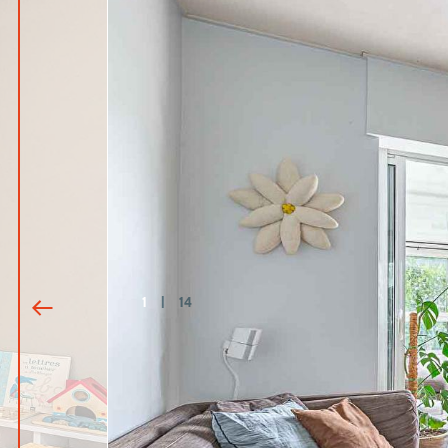
1
|
14