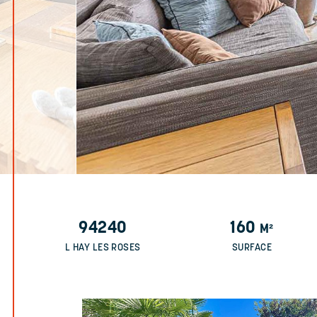
94240
160
M²
L HAY LES ROSES
SURFACE