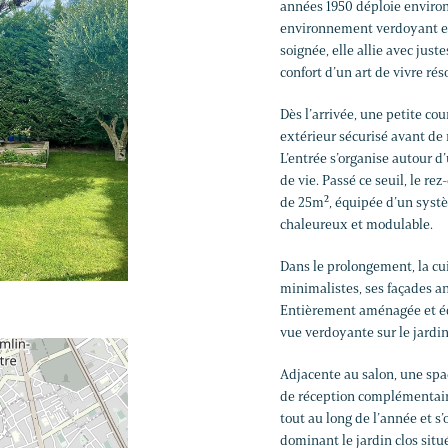
années 1950 déploie environ
environnement verdoyant et
soignée, elle allie avec just
confort d’un art de vivre r
Dès l’arrivée, une petite co
extérieur sécurisé avant de 
L’entrée s’organise autour d
de vie. Passé ce seuil, le r
de 25m², équipée d’un systèm
chaleureux et modulable.
Dans le prolongement, la cu
minimalistes, ses façades an
Entièrement aménagée et équ
vue verdoyante sur le jardin
Adjacente au salon, une spac
de réception complémentaire
tout au long de l’année et s
dominant le jardin clos situ