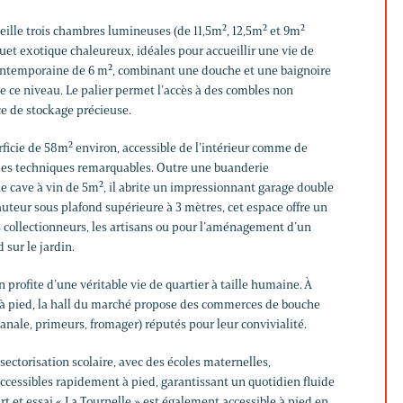
ueille trois chambres lumineuses (de 11,5m², 12,5m² et 9m²
uet exotique chaleureux, idéales pour accueillir une vie de
contemporaine de 6 m², combinant une douche et une baignoire
e ce niveau. Le palier permet l’accès à des combles non
e de stockage précieuse.
rficie de 58m² environ, accessible de l’intérieur comme de
umes techniques remarquables. Outre une buanderie
e cave à vin de 5m², il abrite un impressionnant garage double
uteur sous plafond supérieure à 3 mètres, cet espace offre un
es collectionneurs, les artisans ou pour l’aménagement d’un
 sur le jardin.
 profite d’une véritable vie de quartier à taille humaine. À
 à pied, la hall du marché propose des commerces de bouche
sanale, primeurs, fromager) réputés pour leur convivialité.
sectorisation scolaire, avec des écoles maternelles,
ccessibles rapidement à pied, garantissant un quotidien fluide
Art et essai « La Tournelle » est également accessible à pied en