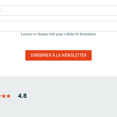
LAISSEZ
CE
Laissez ce champ vide pour valider le formulaire
CHAMP
VIDE
POUR
VALIDER
LE
FORMULAIRE
★
★
★
★
★
★
4.8