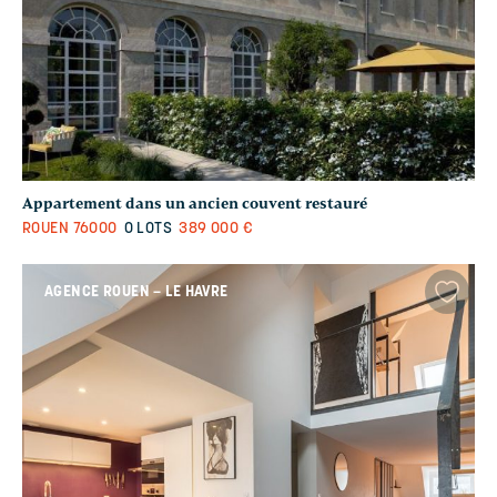
Appartement dans un ancien couvent restauré
ROUEN
76000
0 LOTS
389 000 €
AGENCE ROUEN – LE HAVRE