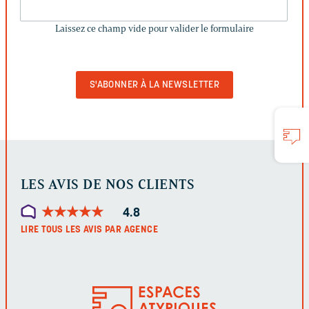
LAISSEZ
CE
Laissez ce champ vide pour valider le formulaire
CHAMP
VIDE
POUR
VALIDER
LE
FORMULAIRE
LES AVIS DE NOS CLIENTS
★
★
★
★
★
★
★
★
★
★
4.8
LIRE TOUS LES AVIS PAR AGENCE