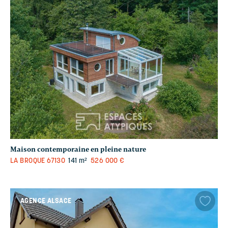
Maison contemporaine en pleine nature
LA BROQUE
67130
141 m²
526 000 €
AGENCE ALSACE