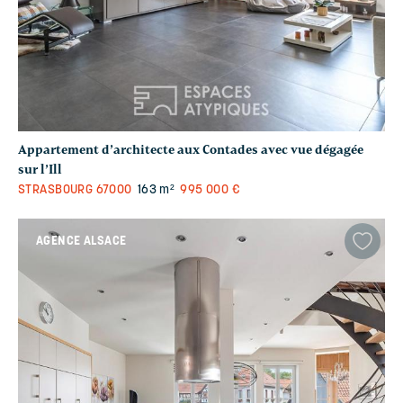
Appartement d’architecte aux Contades avec vue dégagée
sur l’Ill
STRASBOURG
67000
163 m²
995 000 €
AGENCE ALSACE