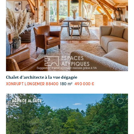
Chalet d’architecte à la vue dégagée
XONRUPT LONGEMER
88400
180 m²
490 000 €
AGENCE ALSACE