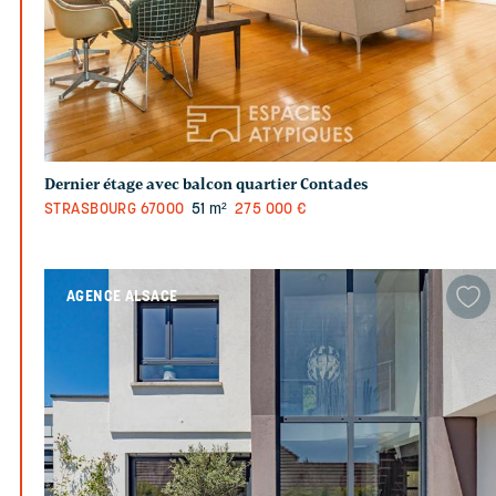
Dernier étage avec balcon quartier Contades
STRASBOURG
67000
51 m²
275 000 €
AGENCE ALSACE