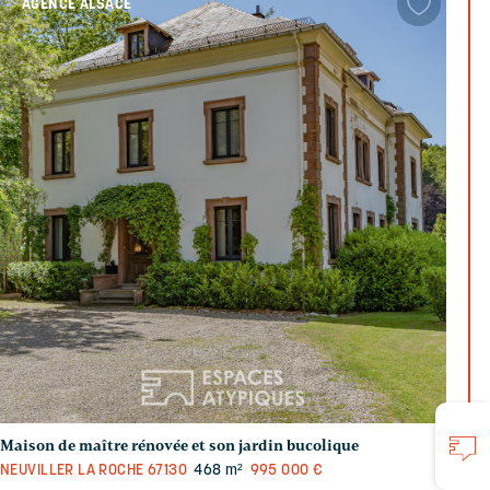
AGENCE ALSACE
Maison de maître rénovée et son jardin bucolique
NEUVILLER LA ROCHE
67130
468 m²
995 000 €