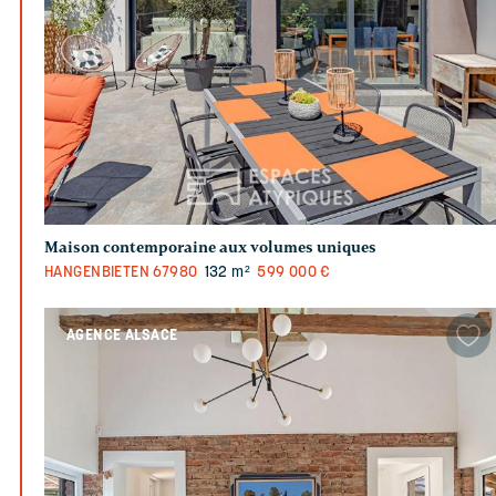
Maison contemporaine aux volumes uniques
HANGENBIETEN
67980
132 m²
599 000 €
AGENCE ALSACE