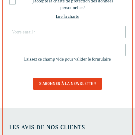
J'accepte la charte de protection des données
personnelles
*
Lire la charte
LAISSEZ
CE
Laissez ce champ vide pour valider le formulaire
CHAMP
VIDE
POUR
VALIDER
LE
FORMULAIRE
LES AVIS DE NOS CLIENTS