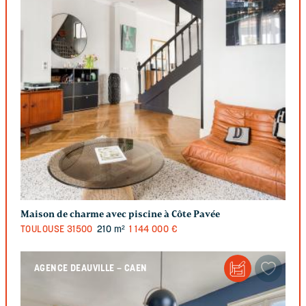
Maison de charme avec piscine à Côte Pavée
TOULOUSE
31500
210 m²
1 144 000 €
AGENCE DEAUVILLE – CAEN