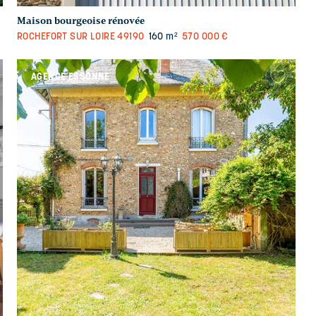
Maison bourgeoise rénovée
ROCHEFORT SUR LOIRE
49190
160 m²
570 000 €
AGENCE ESSONNE