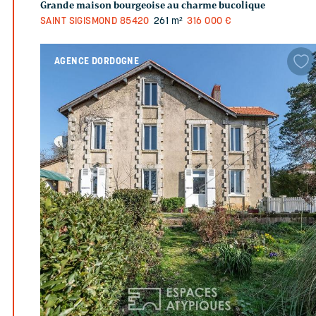
Grande maison bourgeoise au charme bucolique
SAINT SIGISMOND
85420
261 m²
316 000 €
AGENCE DORDOGNE