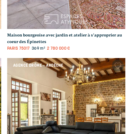
Maison bourgeoise avec jardin et atelier à s’approprier au
coeur des Épinettes
PARIS
75017
369 m²
2 780 000 €
AGENCE DRÔME – ARDÈCHE