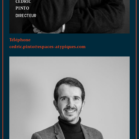
CÉDRIC
PINTO
DIRECTEUR
Téléphone
cedric.pinto@espaces-atypiques.com