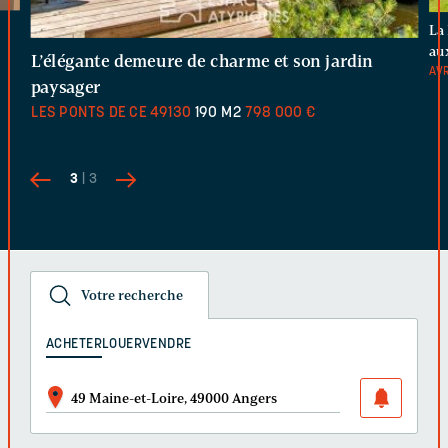
La
au
L’élégante demeure de charme et son jardin
AV
paysager
LES PONTS DE CE
49130
190 M2
798 000 €
3
| 3
Votre recherche
ACHETER
LOUER
VENDRE
49 Maine-et-Loire, 49000 Angers