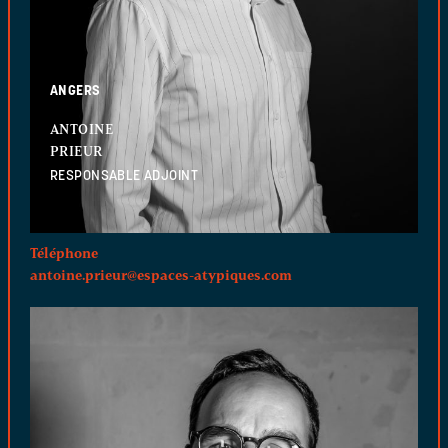
ANGERS
ANTOINE
PRIEUR
RESPONSABLE ADJOINT
Téléphone
antoine.prieur@espaces-atypiques.com