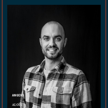
ANGERS
ALOÏS