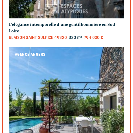
L’élégance intemporelle d’une gentilhommière en Sud-
Loire
BLAISON SAINT SULPICE
49320
320 m²
794 000 €
AGENCE ANGERS