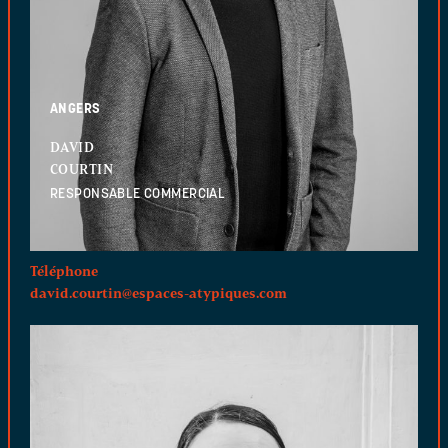
ANGERS
DAVID
COURTIN
RESPONSABLE COMMERCIAL
Téléphone
david.courtin@espaces-atypiques.com