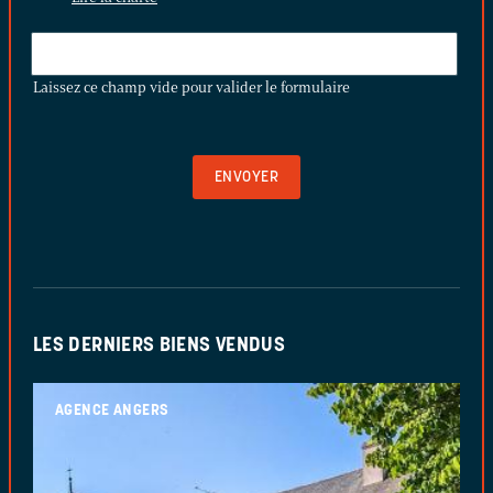
LAISSEZ
CE
Laissez ce champ vide pour valider le formulaire
CHAMP
VIDE
POUR
VALIDER
LE
FORMULAIRE
LES DERNIERS BIENS VENDUS
AGENCE ANGERS